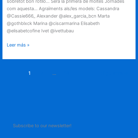
sobretot bon rotllo… Serà la primera de moltes Jornades
com aquesta… Agraïments als/les models: Cassandra
@Cassie666_ Alexander @alex_garcia_bcn Marta
@gothblxck Marina @ciscarmarina Elisabeth
@elisabetcofine Ivet @ivettubau
Leer más »
1
2
…
14
Siguiente
→
Subscribe to our newsletter!