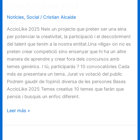
Lliga AccioLike 2025
Notícies
,
Social
/
Cristian Alcaide
AccioLike 2025 Neix un projecte que preten ser una eina
per potenciar la creativitat, la participació i el descobriment
del talent que tenim a la nostra entitat.Una «lliga» on no es
preten crear competició sino ensenyar que hi ha un altre
manera de aprendre y crear fora dels concursos amb
temes genèrics. I tú, participarás ? 10 convocatòries Cada
més es presentara un tema. Jurat vs votació del public
Podrem gaudir de l’opinió diversa de les persones Bases
AccioLike 2025 Temes creatius 10 temes que faràn que
pensis i busquis un enfoc diferent.
Leer más »
Comença