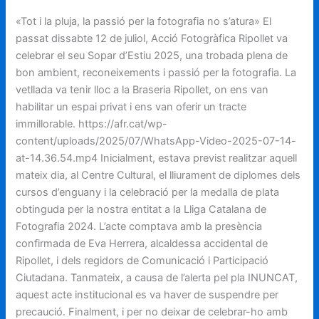
«Tot i la pluja, la passió per la fotografia no s’atura» El
passat dissabte 12 de juliol, Acció Fotogràfica Ripollet va
celebrar el seu Sopar d’Estiu 2025, una trobada plena de
bon ambient, reconeixements i passió per la fotografia. La
vetllada va tenir lloc a la Braseria Ripollet, on ens van
habilitar un espai privat i ens van oferir un tracte
immillorable. https://afr.cat/wp-
content/uploads/2025/07/WhatsApp-Video-2025-07-14-
at-14.36.54.mp4 Inicialment, estava previst realitzar aquell
mateix dia, al Centre Cultural, el lliurament de diplomes dels
cursos d’enguany i la celebració per la medalla de plata
obtinguda per la nostra entitat a la Lliga Catalana de
Fotografia 2024. L’acte comptava amb la presència
confirmada de Eva Herrera, alcaldessa accidental de
Ripollet, i dels regidors de Comunicació i Participació
Ciutadana. Tanmateix, a causa de l’alerta pel pla INUNCAT,
aquest acte institucional es va haver de suspendre per
precaució. Finalment, i per no deixar de celebrar-ho amb