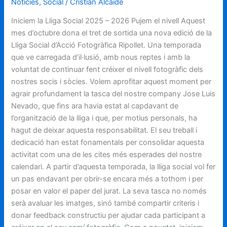
Notícies
,
Social
/
Cristian Alcaide
Iniciem la Lliga Social 2025 – 2026 Pujem el nivell Aquest
mes d’octubre dona el tret de sortida una nova edició de la
Lliga Social d’Acció Fotogràfica Ripollet. Una temporada
que ve carregada d’il·lusió, amb nous reptes i amb la
voluntat de continuar fent créixer el nivell fotogràfic dels
nostres socis i sòcies. Volem aprofitar aquest moment per
agrair profundament la tasca del nostre company Jose Luis
Nevado, que fins ara havia estat al capdavant de
l’organització de la lliga i que, per motius personals, ha
hagut de deixar aquesta responsabilitat. El seu treball i
dedicació han estat fonamentals per consolidar aquesta
activitat com una de les cites més esperades del nostre
calendari. A partir d’aquesta temporada, la lliga social vol fer
un pas endavant per obrir-se encara més a tothom i per
posar en valor el paper del jurat. La seva tasca no només
serà avaluar les imatges, sinó també compartir criteris i
donar feedback constructiu per ajudar cada participant a