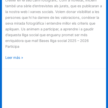
créixer en el seu camí fotogràfic. Com a novetat, iniciem
també una sèrie d’entrevistes als jurats, que es publicaran a
la nostra web i xarxes socials. Volem donar visibilitat a les
persones que hi ha darrere de les valoracions, conèixer la
seva mirada fotogràfica i entendre millor els criteris que
apliquen. Us animem a participar, a aprendre i a gaudir
d’aquesta lliga social que enguany promet ser més
enriquidora que mai! Bases lliga social 2025 – 2026
Participa
Leer más »
17
Marató
Fotogràfic
Festa
Major
de