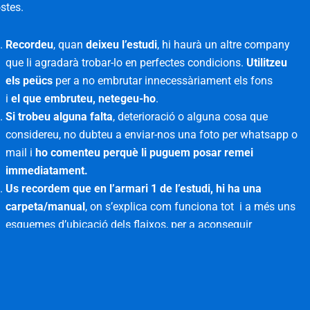
stes.
Recordeu
, quan
deixeu l’estudi
, hi haurà un altre company
que li agradarà trobar-lo en perfectes condicions.
Utilitzeu
els peücs
per a no embrutar innecessàriament els fons
i
el que embruteu, netegeu-ho
.
Si trobeu alguna falta
, deterioració o alguna cosa que
considereu, no dubteu a enviar-nos una foto per whatsapp o
mail i
ho comenteu perquè li puguem posar remei
immediatament.
Us recordem que en l’armari 1 de l’estudi, hi ha una
carpeta/manual
, on s’explica com funciona tot i a més uns
esquemes d’ubicació dels flaixos, per a aconseguir
determinats efectes.
Si en utilitzar l’estudi teniu algun dubte respecte al
funcionament
d’algun element d’aquest,
no dubteu a trucar-
nos
i us ajudarem en el que ens sigui possible, els