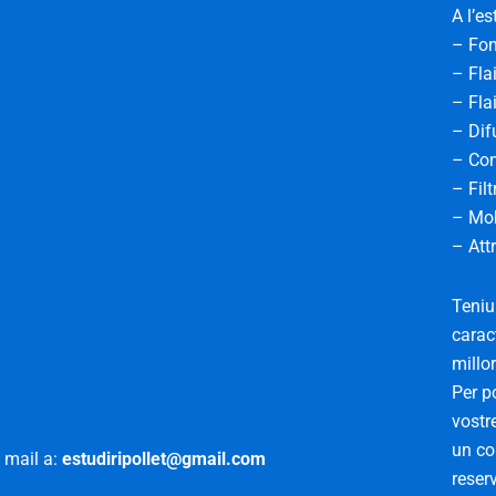
A l’es
– Fon
– Fla
– Fla
– Dif
– Con
– Filt
– Mob
– Att
Teniu
carac
millo
Per po
vostr
un co
 mail a:
estudiripollet@gmail.com
reser