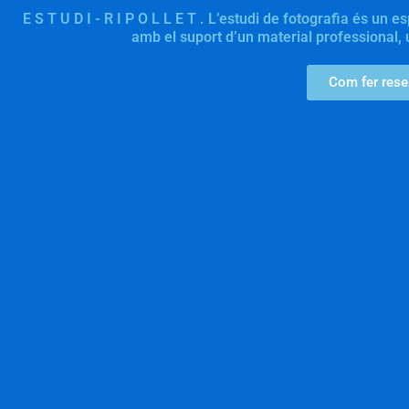
E S T U D I - R I P O L L E T . L’estudi de fotografia és un e
amb el suport d’un material professional, u
Com fer reser