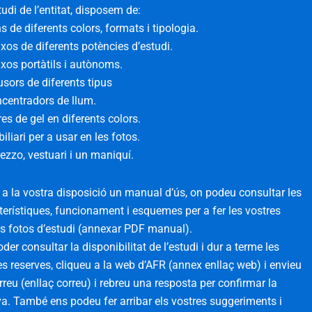
tudi de l’entitat, disposem de:
s de diferents colors, formats i tipologia.
ixos de diferents potències d’estudi.
ixos portàtils i autònoms.
usors de diferents tipus
centradors de llum.
res de gel en diferents colors.
iliari per a usar en les fotos.
rezzo, vestuari i un maniquí.
 a la vostra disposició un manual d’ús, on podeu consultar les
terístiques, funcionament i esquemes per a fer les vostres
rs fotos d’estudi (annexar PDF manual).
der consultar la disponibilitat de l’estudi i dur a terme les
es reserves, cliqueu a la web d’AFR (annex enllaç web) i envieu
rreu (enllaç correu) i rebreu una resposta per confirmar la
va. També ens podeu fer arribar els vostres suggeriments i