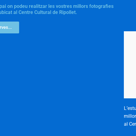
spai on podeu realitzar les vostres millors fotografies
bicat al Centre Cultural de Ripollet.
ves...
L’est
millo
al Cen