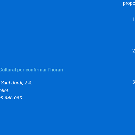
propo
Cultural per confirmar l'horari
Sant Jordi, 2-4.
llet.
35 046 025
ltura@ripollet.cat