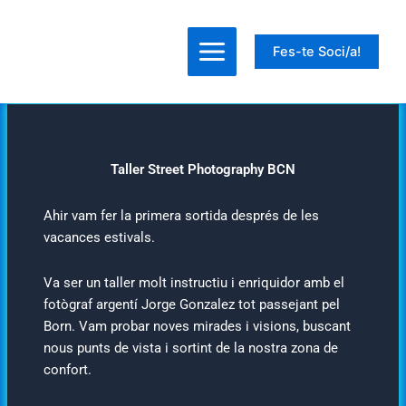
Ir
al
Fes-te Soci/a!
contenido
Taller Street Photography BCN
Ahir vam fer la primera sortida després de les
vacances estivals.
Va ser un taller molt instructiu i enriquidor amb el
fotògraf argentí Jorge Gonzalez tot passejant pel
Born. Vam probar noves mirades i visions, buscant
nous punts de vista i sortint de la nostra zona de
confort.