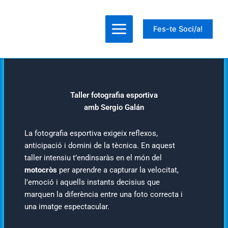
Ir
al
Fes-te Soci/a!
contenido
Taller fotografia esportiva
amb Sergio Galán
La fotografia esportiva exigeix reflexos,
anticipació i domini de la tècnica. En aquest
taller intensiu t’endinsaràs en el món del
motocròs
per aprendre a capturar la velocitat,
l’emoció i aquells instants decisius que
marquen la diferència entre una foto correcta i
una imatge espectacular.