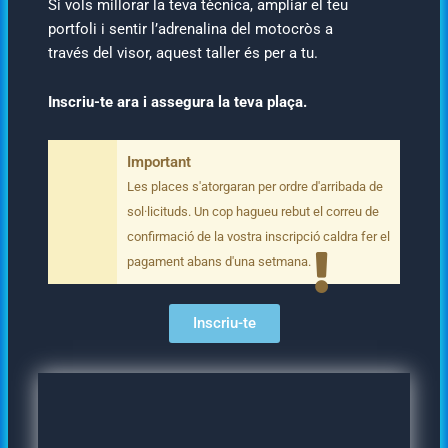
Si vols millorar la teva tècnica, ampliar el teu
portfoli i sentir l’adrenalina del motocròs a
través del visor, aquest taller és per a tu.
Inscriu-te ara i assegura la teva plaça.
Important
Les places s'atorgaran per ordre d'arribada de
sol·licituds. Un cop hagueu rebut el correu de
confirmació de la vostra inscripció caldra fer el
pagament abans d'una setmana.
Inscriu-te