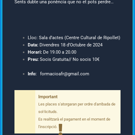
Sents dubte una ponència que no et pots perdre…
Lloc: Sala d’actes (Centre Cultural de Ripollet)
Data:
Divendres 18 d’Octubre de 2024
Horari:
De 19.00 a 20.00
Preu:
Socis Gratuita// No socis 10€
Info:
formacioafr@gmail.com
Important
Les places s'atorgaran per ordre d'arribada de
sol·licituds.
Es realitzarà el pagament en el moment de
l'inscripció.