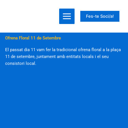
Ir
al
Fes-te Soci/a!
contenido
Ofrena Floral 11 de Setembre
El passat dia 11 vam fer la tradicional ofrena floral a la plaça
11 de setembre, juntament amb entitats locals i el seu
consistori local.