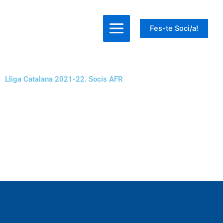
Ir
al
Fes-te Soci/a!
contenido
Lliga Catalana 2021-22. Socis AFR