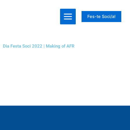
Ir
al
Fes-te Soci/a!
contenido
Dia Festa Soci 2022 | Making of AFR